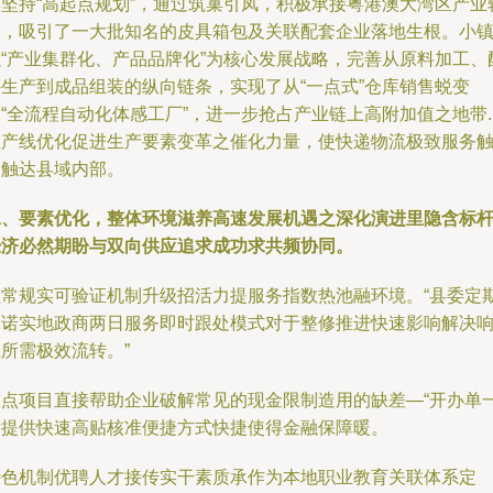
县坚持“高起点规划”，通过筑巢引凤，积极承接粤港澳大湾区产业
移，吸引了一大批知名的皮具箱包及关联配套企业落地生根。小
以“产业集群化、产品品牌化”为核心发展战略，完善从原料加工、
件生产到成品组装的纵向链条，实现了从“一点式”仓库销售蜕变
“全流程自动化体感工厂”，进一步抢占产业链上高附加值之地带..
生产线优化促进生产要素变革之催化力量，使快递物流极致服务
角触达县域内部。
二、要素优化，整体环境滋养高速发展机遇之深化演进里隐含标
经济必然期盼与双向供应追求成功求共频协同。
抓常规实可验证机制升级招活力提服务指数热池融环境。“县委定
承诺实地政商两日服务即时跟处模式对于整修推进快速影响解决
所需极效流转。”
重点项目直接帮助企业破解常见的现金限制造用的缺差—“开办单
标提供快速高贴核准便捷方式快捷使得金融保障暖。
特色机制优聘人才接传实干素质承作为本地职业教育关联体系定