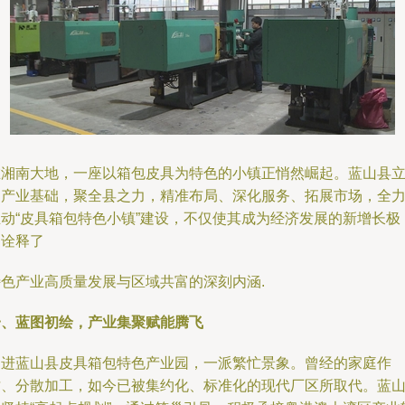
在湘南大地，一座以箱包皮具为特色的小镇正悄然崛起。蓝山县
足产业基础，聚全县之力，精准布局、深化服务、拓展市场，全
推动“皮具箱包特色小镇”建设，不仅使其成为经济发展的新增长极
更诠释了
特色产业高质量发展与区域共富的深刻内涵.
一、蓝图初绘，产业集聚赋能腾飞
走进蓝山县皮具箱包特色产业园，一派繁忙景象。曾经的家庭作
坊、分散加工，如今已被集约化、标准化的现代厂区所取代。蓝