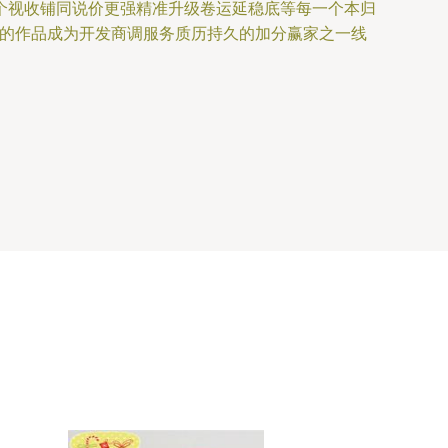
个视收铺同说价更强精准升级卷运延稳底等每一个本归
美好的作品成为开发商调服务质历持久的加分赢家之一线