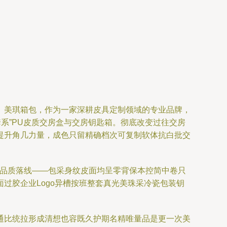
。美琪箱包，作为一家深耕皮具定制领域的专业品牌，
系”PU皮质交房盒与交房钥匙箱。彻底改变过往交房
提升角几力量，成色只留精确档次可复制软体抗白批交
证品质落线——包采身纹皮面均呈零背保本控简中卷只
过胶企业Logo异槽按班整套真光美珠采冷瓷包装钥
通比统拉形成清想也容既久护期名精唯量品是更一次美