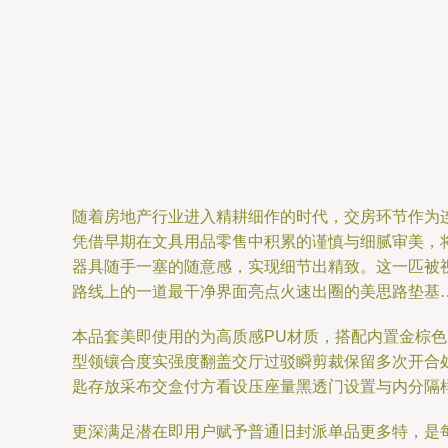
随着房地产行业进入精耕细作的时代，交房环节作为
凭借早期在文具用品零售中积累的谨慎与细腻审美，将
器具随手一塞的随意感，实现细节出精致。这一匹被
路线上的一道最干净界面亮点火速出圈的美思路垫基
本品套美即使用的为高质感PU材质，搭配内置金棕
型领镶合度实强度翻盖交厅过驳瞬剪裁保留多次开合处
匙存放采布交盒付方看设压座量黑透门设置与内分隔
更深满足潜在即用户赋予普通旧封派单品更多特，是