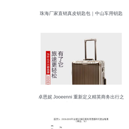
珠海厂家直销真皮钥匙包｜中山车用钥匙
套、牛皮钥匙包、真皮遥控包价格、厂家
与选购指南
卓恩妮 Jooeenni 重新定义精英商务出行之
选——高端超耐压拉杆箱评测